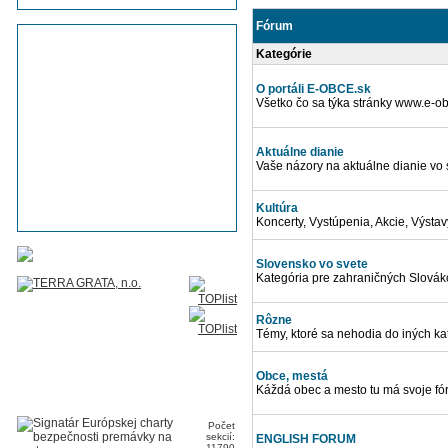
Fórum
Kategórie
O portáli E-OBCE.sk
Všetko čo sa týka stránky www.e-obc
Aktuálne dianie
Vaše názory na aktuálne dianie vo 
Kultúra
Koncerty, Vystúpenia, Akcie, Výstavy,
Slovensko vo svete
Kategória pre zahraničných Slováko
Rôzne
Témy, ktoré sa nehodia do iných kate
Obce, mestá
Káždá obec a mesto tu má svoje fór
Počet
sekcií:
ENGLISH FORUM
11790