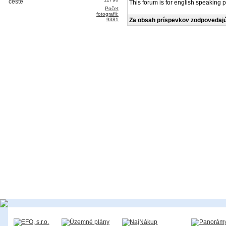
This forum is for english speaking p
Počet
fotografií:
9381
Za obsah príspevkov zodpovedajú 