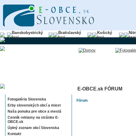
Banskobystrický
Bratislavský
Košický
Nit
kraj
kraj
kraj
kraj
E-OBCE.sk FÓRUM
Sekcie E-OBCE.sk
Fotogaléria Slovenska
Fórum
Erby slovenských obcí a miest
Naša ponuka pre obce a mestá
Cenník reklamy na stránke E-
OBCE.sk
Úplný zoznam obcí Slovenska
Kontakt