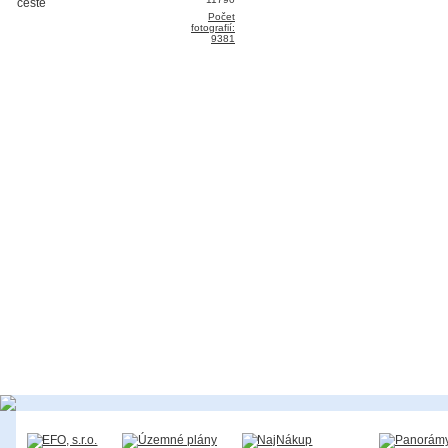
Počet
fotografií:
9381