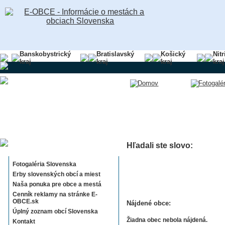
Banskobystrický
Bratislavský
Košický
Nit
kraj
kraj
kraj
kraj
Hľadali ste slovo:
Sekcie E-OBCE.sk
Fotogaléria Slovenska
Erby slovenských obcí a miest
Naša ponuka pre obce a mestá
Cenník reklamy na stránke E-
OBCE.sk
Nájdené obce:
Úplný zoznam obcí Slovenska
Žiadna obec nebola nájdená.
Kontakt