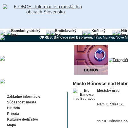
Banskobystrický
Bratislavský
Košický
Nit
kraj
kraj
kraj
kraj
OKRES:
Bánovce nad Bebravou
,
Ilava
,
Myjava
,
Nové M
Mesto Bánovce nad Beb
Bánovce nad Bebravou
Mestský úrad
Základné informácie
Súčasnosť mesta
Nám. Ľ. Štúra 1/1
História
Príroda
Kultúrne dedičstvo
957 01 Bánovce na
Mapa