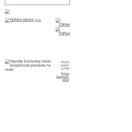
Počet
sekcií:
11790
Počet
fotografií:
9381