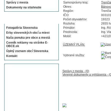
Správy z mesta
Samosprávny kraj:
Trenči
Okres:
Bánovc
Dokumenty na stiahnutie
Región:
Trenči
IČO:
00310
Sekcie E-OBCE.sk
Počet obyvateľov:
19323
Rozloha:
2655 h
Fotogaléria Slovenska
Primátor:
Ing. Ró
Prednosta:
Ing. Vl
Erby slovenských obcí a miest
Mobil:
+421(0
Naša ponuka pre obce a mestá
Cenník reklamy na stránke E-
ÚZEMNÝ PLÁN:
OBCE.sk
Úplný zoznam obcí Slovenska
Vybrané služby:
Kontakt
Správy z mesta - (0)
Verejné dokumenty a vyhlásenia - (