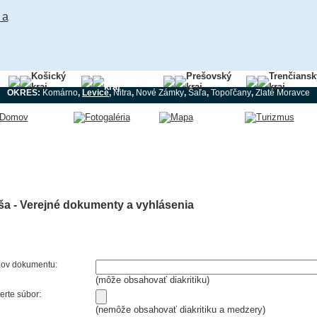
Košický
Nitriansky
Prešovský
Trenčiansk
kraj
kraj
kraj
kraj
OKRES:
Komárno
,
Levice
,
Nitra
,
Nové Zámky
,
Šaľa
,
Topoľčany
,
Zlaté Moravce
ša - Verejné dokumenty a vyhlásenia
ov dokumentu:
(môže obsahovať diakritiku)
erte súbor:
(nemôže obsahovať diakritiku a medzery)