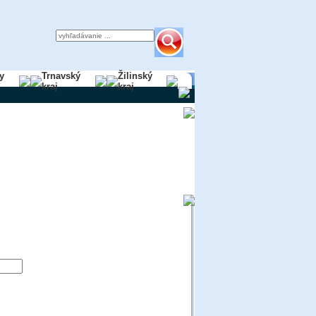
y
Trnavský
Žilinský
kraj
kraj