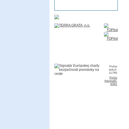
Počet
sekcií:
11790
Počet
fotografií:
9381