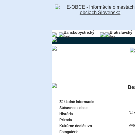
Banskobystrický
Bratislavský
kraj
kraj
Be
Beša
Základné informácie
Súčasnosť obce
Náz
História
Príroda
Vyb
Kultúrne dedičstvo
Fotogaléria