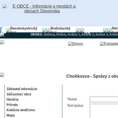
Banskobystrický
Bratislavský
Košický
Nit
kraj
kraj
kraj
kraj
OKRES:
Gelnica
,
Košice
,
Košice 1
,
Košice 2
,
Košice 3
,
Košic
Choňkovce - Správy z ob
Choňkovce
Základné informácie
Súčasnosť obce
Titulok
História
Príroda
Text správy
Kultúrne dedičstvo
Mapa