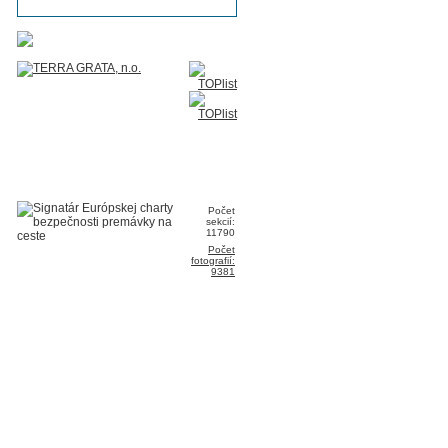
Počet
sekcií:
11790
Počet
fotografií:
9381