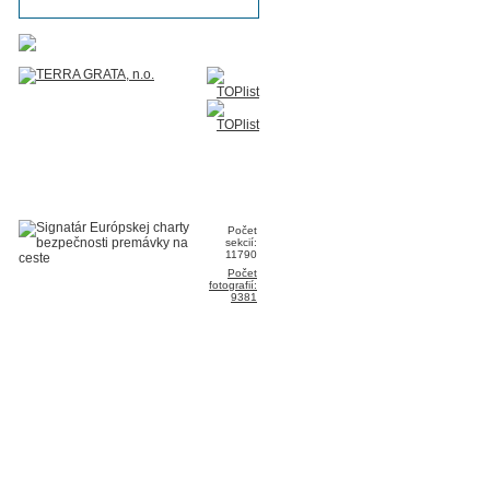
Počet
sekcií:
11790
Počet
fotografií:
9381