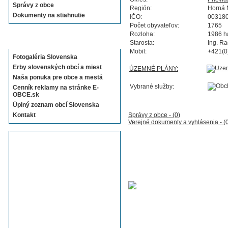
Správy z obce
Región:
Horná 
Dokumenty na stiahnutie
IČO:
00318
Počet obyvateľov:
1765
Rozloha:
1986 h
Sekcie E-OBCE.sk
Starosta:
Ing. Ra
Mobil:
+421(0
Fotogaléria Slovenska
Erby slovenských obcí a miest
ÚZEMNÉ PLÁNY:
Naša ponuka pre obce a mestá
Vybrané služby:
Cenník reklamy na stránke E-
OBCE.sk
Úplný zoznam obcí Slovenska
Kontakt
Správy z obce - (0)
Verejné dokumenty a vyhlásenia - (