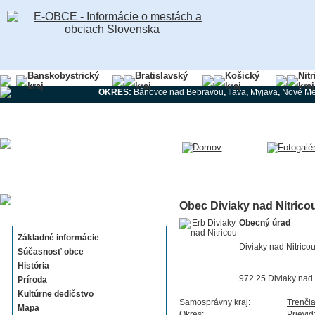
Banskobystrický
Bratislavský
Košický
Nit
kraj
kraj
kraj
kraj
OKRES:
Bánovce nad Bebravou
,
Ilava
,
Myjava
,
Nové Me
Obec Diviaky nad Nitrico
Diviaky nad Nitricou
Obecný úrad
Základné informácie
Diviaky nad Nitrico
Súčasnosť obce
História
972 25 Diviaky nad 
Príroda
Kultúrne dedičstvo
Samosprávny kraj:
Trenči
Mapa
Okres:
Prievid