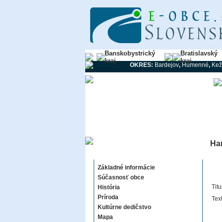
Banskobystrický
Bratislavský
kraj
kraj
OKRES:
Bardejov
,
Humenné
,
Kež
Ha
Hanigovce
Základné informácie
Súčasnosť obce
Titu
História
Príroda
Tex
Kultúrne dedičstvo
Mapa