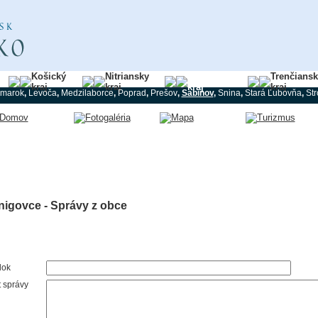
Košický
Nitriansky
Prešovský
Trenčians
kraj
kraj
kraj
kraj
marok
,
Levoča
,
Medzilaborce
,
Poprad
,
Prešov
,
Sabinov
,
Snina
,
Stará Ľubovňa
,
St
nigovce - Správy z obce
lok
t správy