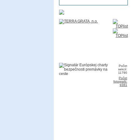
Počet
sekcií:
11790
Počet
fotografií:
9381