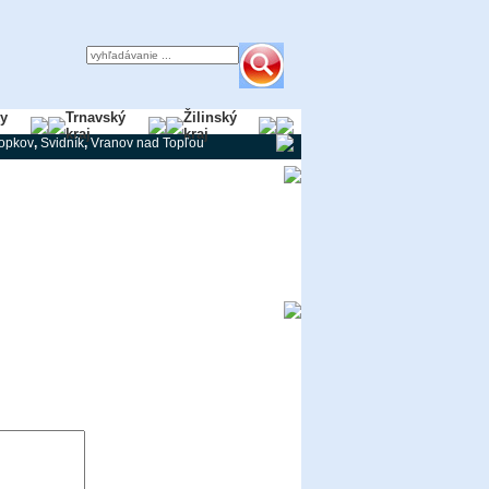
ky
Trnavský
Žilinský
kraj
kraj
ropkov
,
Svidník
,
Vranov nad Topľou