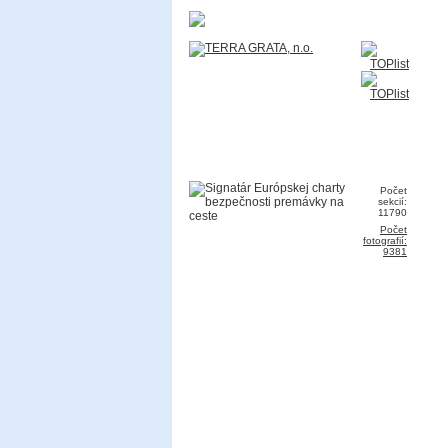
Počet
sekcií:
11790
Počet
fotografií:
9381