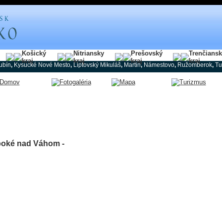
Košický
Nitriansky
Prešovský
Trenčians
kraj
kraj
kraj
kraj
ubín
,
Kysucké Nové Mesto
,
Liptovský Mikuláš
,
Martin
,
Námestovo
,
Ružomberok
,
Tu
boké nad Váhom -