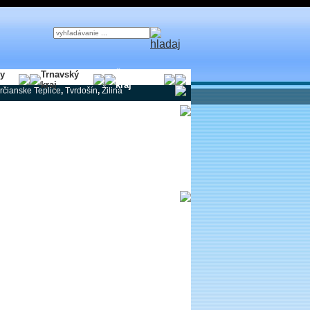
ky
Trnavský
Žilinský
kraj
kraj
rčianske Teplice
,
Tvrdošín
,
Žilina