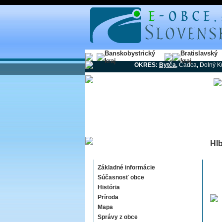
Banskobystrický
Bratislavský
kraj
kraj
OKRES:
Bytča
,
Čadca
,
Dolný K
Hl
Hlboké nad Váhom
Základné informácie
Súčasnosť obce
História
Príroda
Mapa
Správy z obce