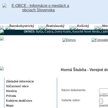
Banskobystrický
Bratislavský
Košický
Nit
kraj
kraj
kraj
kraj
OKRES:
Bytča
,
Čadca
,
Dolný Kubín
,
Kysucké Nové Mesto
,
Lipt
Horná Štubňa - Verejné d
Horná Štubňa
Základné informácie
Súčasnosť obce
Názov dokumentu:
História
(môže 
Príroda
Vyberte súbor:
Kultúrne dedičstvo
(nemôž
Mapa