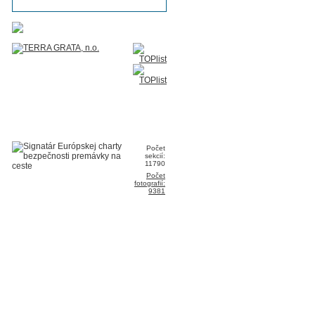
Počet
sekcií:
11790
Počet
fotografií:
9381