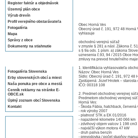
Register faktúr a objednávok
Územný plán obce
Výrub drevín
Profil verejného obstarávateľa
Obec Horná Ves
Fotogaléria
Obecný úrad č. 191, 972 48 Horná 
vyhlasuje
Mapa
Správy z obce
obchodnú verejnú súťaž
Dokumenty na stiahnutie
v zmysle § 281 a násl. Zákona č. 5
s § 9a ods. 1 písm. a) zákona Slove
uznesenia č.93, 94 / 2015 Obce Ho
zmluvy na prevod hnuteľného majet
Sekcie E-OBCE.sk
1. Identifikácia vyhlasovateľa obch
Fotogaléria Slovenska
Názov: Obec Horná Ves
Sídlo: Obecný úrad č. 191, 972 48 
Erby slovenských obcí a miest
Zastúpená: Jozef Hrotek – starosta
Naša ponuka pre obce a mestá
IČO: 00318 108
Cenník reklamy na stránke E-
2. Predmet obchodnej verejnej súť
OBCE.sk
Predmetom obchodnej verejnej súťa
Úplný zoznam obcí Slovenska
Horná Ves:
Kontakt
- Škoda Fábia, hatchback, červená 
- rok výroby 2007
- platnosť STK a EK 01/2016
- najazdené kilometre 140 066 km
- zdvihový objem valcov 1 198 cm3
- najväčší výkon motora 47 kW
- druh paliva benzín
- prevodovka / počet stupňov manuá