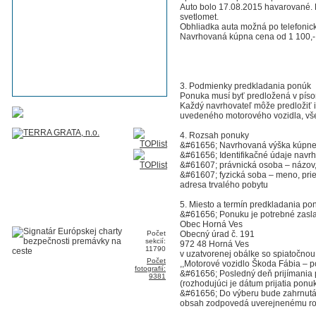
Auto bolo 17.08.2015 havarované. P
svetlomet.
Obhliadka auta možná po telefonick
Navrhovaná kúpna cena od 1 100,-
3. Podmienky predkladania ponúk
Ponuka musí byť predložená v píso
Každý navrhovateľ môže predložiť 
uvedeného motorového vozidla, vše
4. Rozsah ponuky
&#61656; Navrhovaná výška kúpne
&#61656; Identifikačné údaje navrh
&#61607; právnická osoba – názov, 
&#61607; fyzická soba – meno, priez
adresa trvalého pobytu
5. Miesto a termín predkladania po
&#61656; Ponuku je potrebné zasla
Obec Horná Ves
Počet
Obecný úrad č. 191
sekcií:
972 48 Horná Ves
11790
v uzatvorenej obálke so spiatočno
Počet
,,Motorové vozidlo Škoda Fábia 
fotografií:
&#61656; Posledný deň prijímania 
9381
(rozhodujúci je dátum prijatia ponu
&#61656; Do výberu bude zahrnutá l
obsah zodpovedá uverejnenému ro