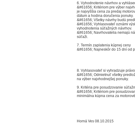
6. Vyhodnotenie návrhov a vyhláse
&#61656; Kritériom pre výber najv
je najvyššia cena za predaj motorov
dátum a hodina doručenia ponuky.
&#61656; Všetky návrhy budú predl
&#61656; Vyhlasovateľ oznámi výsl
vyhodnotenia súťažných návrhov.
&#61656; Navrhovatelia nemajú ná
súťaži.
7. Termín zaplatenia kúpnej ceny
&#61656; Najneskôr do 15 dní od 
8. Vyhlasovateľ si vyhradzuje právo
&#61656; Odmietnuť všetky predlože
na výber najvhodnejšej ponuky.
9. Kritéria pre posudzovanie súťaž
&#61656; Kritériom pre posudzovan
minimálna kúpna cena za motorové v
Horná Ves 08.10.2015