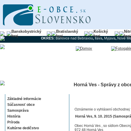
Banskobystrický
Bratislavský
Košický
Nit
kraj
kraj
kraj
kraj
OKRES:
Bánovce nad Bebravou
,
Ilava
,
Myjava
,
Nové Me
Horná Ves - Správy z obc
Horná Ves
Základné informácie
Súčasnosť obce
Oznámenie o vyhlásení obchodnej 
Samospráva
História
Horná Ves, 9. 10. 2015 (Samospr
Príroda
Obec Horná Ves , so sídlom Obecný
Kultúrne dedičstvo
972 48 Horná Ves