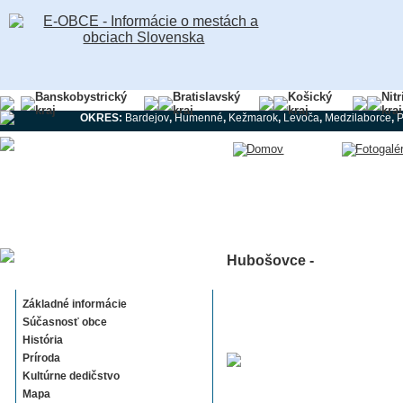
Banskobystrický
Bratislavský
Košický
Nit
kraj
kraj
kraj
kraj
OKRES:
Bardejov
,
Humenné
,
Kežmarok
,
Levoča
,
Medzilaborce
,
Hubošovce -
Hubošovce
Základné informácie
Súčasnosť obce
História
Príroda
Kultúrne dedičstvo
Mapa