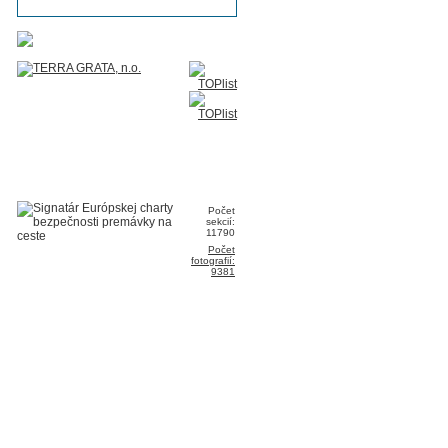
Počet
sekcií:
11790
Počet
fotografií:
9381