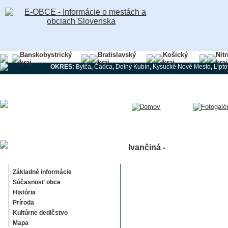
Banskobystrický
Bratislavský
Košický
Nit
kraj
kraj
kraj
kraj
OKRES:
Bytča
,
Čadca
,
Dolný Kubín
,
Kysucké Nové Mesto
,
Lipt
Ivančiná -
Ivančiná
Základné informácie
Súčasnosť obce
História
Príroda
Kultúrne dedičstvo
Mapa