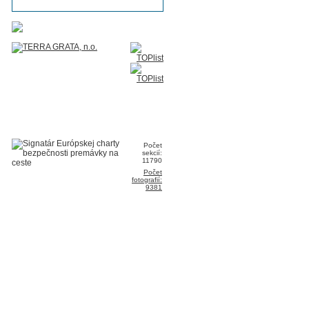
Počet
sekcií:
11790
Počet
fotografií:
9381