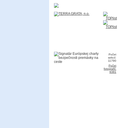
Počet
sekcií:
11790
Počet
fotografií:
9381