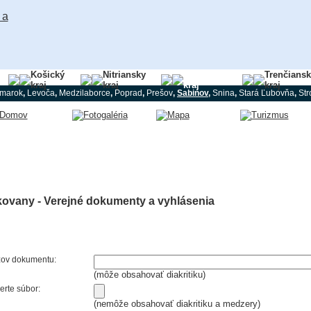
Košický
Nitriansky
Prešovský
Trenčians
kraj
kraj
kraj
kraj
marok
,
Levoča
,
Medzilaborce
,
Poprad
,
Prešov
,
Sabinov
,
Snina
,
Stará Ľubovňa
,
Str
kovany - Verejné dokumenty a vyhlásenia
ov dokumentu:
(môže obsahovať diakritiku)
erte súbor:
(nemôže obsahovať diakritiku a medzery)