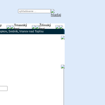
ky
Trnavský
Žilinský
kraj
kraj
opkov
,
Svidník
,
Vranov nad Topľou