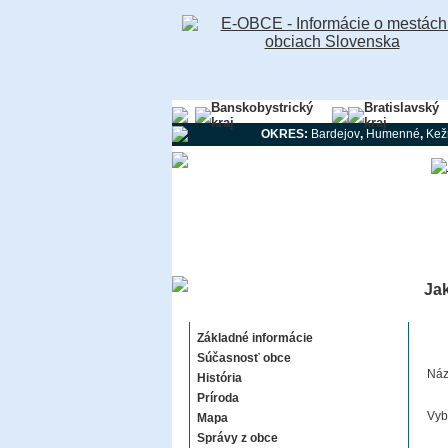
Banskobystrický
Bratislavský
kraj
kraj
OKRES:
Bardejov
,
Humenné
,
Kež
Ja
Jakovany
Základné informácie
Súčasnosť obce
Náz
História
Príroda
Vyb
Mapa
Správy z obce