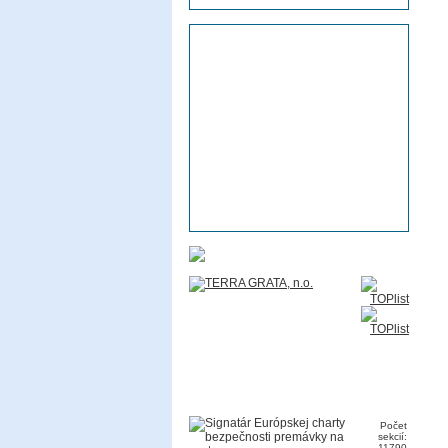
Počet
sekcií:
11790