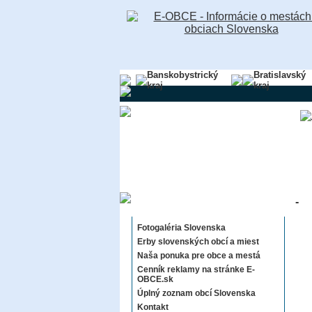
Banskobystrický
Bratislavský
kraj
kraj
-
Sekcie E-OBCE.sk
Fotogaléria Slovenska
Erby slovenských obcí a miest
Naša ponuka pre obce a mestá
Cenník reklamy na stránke E-
OBCE.sk
Úplný zoznam obcí Slovenska
Kontakt