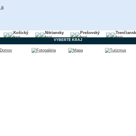
Košický
Nitriansky
Prešovský
Trenčians
kraj
kraj
kraj
kraj
VYBERTE KRAJ