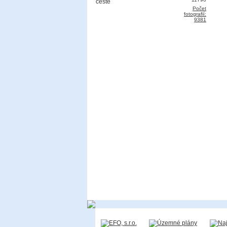
Počet
fotografií:
9381