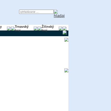
ky
Trnavský
Žilinský
kraj
kraj