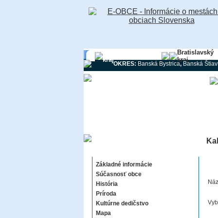
Banskobystrický
Bratislavský
kraj
kraj
OKRES:
Banská Bystrica
,
Banská Štiav
Kal
Kaloša
Základné informácie
Súčasnosť obce
Náz
História
Príroda
Vyb
Kultúrne dedičstvo
Mapa