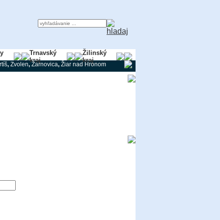
ky
Trnavský
Žilinský
kraj
kraj
tíš
,
Zvolen
,
Žarnovica
,
Žiar nad Hronom