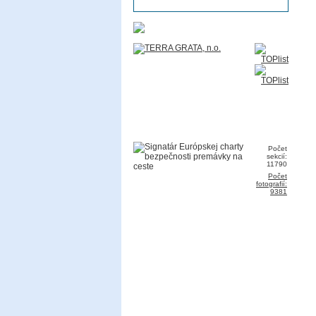
Počet
sekcií:
11790
Počet
fotografií:
9381