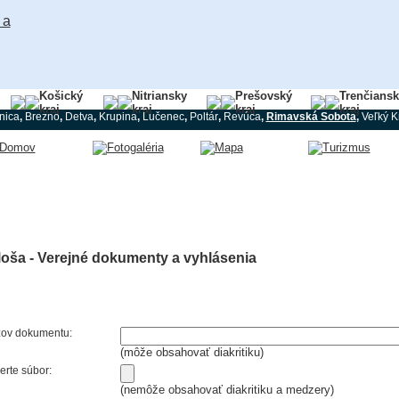
Košický
Nitriansky
Prešovský
Trenčians
kraj
kraj
kraj
kraj
nica
,
Brezno
,
Detva
,
Krupina
,
Lučenec
,
Poltár
,
Revúca
,
Rimavská Sobota
,
Veľký Kr
oša - Verejné dokumenty a vyhlásenia
ov dokumentu:
(môže obsahovať diakritiku)
erte súbor:
(nemôže obsahovať diakritiku a medzery)