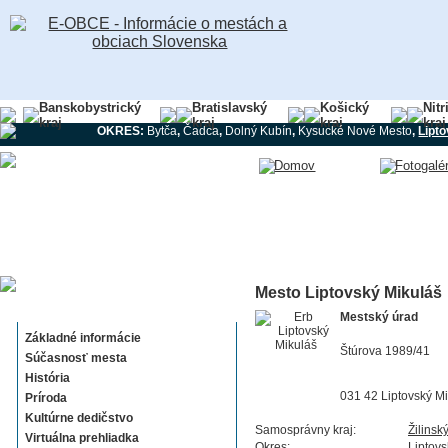
Banskobystrický
Bratislavský
Košický
Nitr
kraj
kraj
kraj
kraj
OKRES:
Bytča
,
Čadca
,
Dolný Kubín
,
Kysucké Nové Mesto
,
Lipt
Mesto Liptovský Mikuláš
Liptovský Mikuláš
Mestský úrad
Základné informácie
Štúrova 1989/41
Súčasnosť mesta
História
031 42 Liptovský M
Príroda
Kultúrne dedičstvo
Samosprávny kraj:
Žilinsk
Virtuálna prehliadka
Okres:
Liptovs