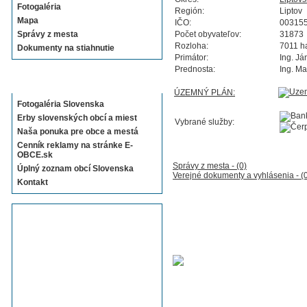
Fotogaléria
Región:
Liptov
Mapa
IČO:
00315
Správy z mesta
Počet obyvateľov:
31873
Rozloha:
7011 h
Dokumenty na stiahnutie
Primátor:
Ing. Já
Prednosta:
Ing. Ma
Sekcie E-OBCE.sk
ÚZEMNÝ PLÁN:
Fotogaléria Slovenska
Erby slovenských obcí a miest
Vybrané služby:
Naša ponuka pre obce a mestá
Cenník reklamy na stránke E-
OBCE.sk
Správy z mesta - (0)
Úplný zoznam obcí Slovenska
Verejné dokumenty a vyhlásenia - (
Kontakt