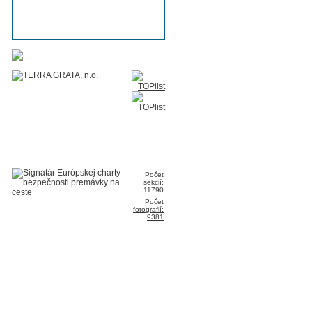
Počet
sekcií:
11790
Počet
fotografií:
9381