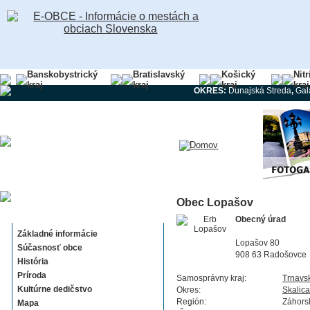
Banskobystrický
Bratislavský
Košický
Nit
kraj
kraj
kraj
kraj
OKRES:
Dunajská Streda
,
Gal
Obec Lopašov
Lopašov
Obecný úrad
Základné informácie
Lopašov 80
Súčasnosť obce
908 63 Radošovce
História
Príroda
Samosprávny kraj:
Trnavs
Kultúrne dedičstvo
Okres:
Skalica
Región:
Záhors
Mapa