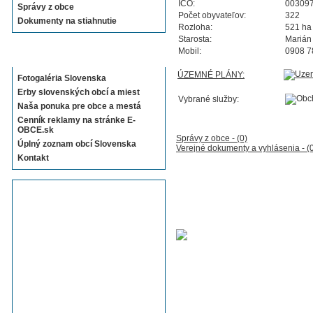
IČO:
00309
Správy z obce
Počet obyvateľov:
322
Dokumenty na stiahnutie
Rozloha:
521 ha
Starosta:
Marián
Mobil:
0908 7
Sekcie E-OBCE.sk
ÚZEMNÉ PLÁNY:
Fotogaléria Slovenska
Erby slovenských obcí a miest
Vybrané služby:
Naša ponuka pre obce a mestá
Cenník reklamy na stránke E-
OBCE.sk
Správy z obce - (0)
Úplný zoznam obcí Slovenska
Verejné dokumenty a vyhlásenia - (
Kontakt