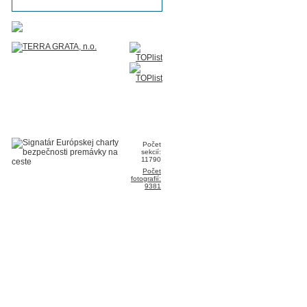
Počet
sekcií:
11790
Počet
fotografií:
9381