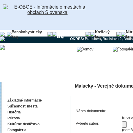
Banskobystrický
Bratislavský
Košický
Nit
kraj
kraj
kraj
kraj
OKRES:
Bratislava
,
Bratislava 2
,
Bratis
Malacky - Verejné dokume
Malacky
Základné informácie
Súčasnosť mesta
Názov dokumentu:
História
(môže 
Príroda
Vyberte súbor:
Kultúrne dedičstvo
(nemôž
Fotogaléria