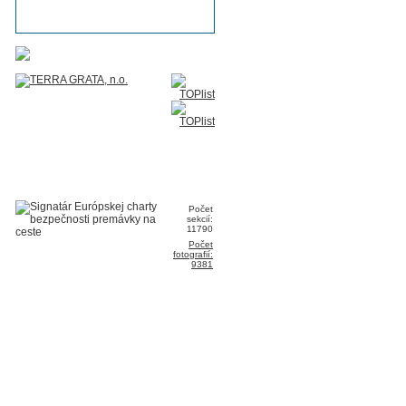
Počet
sekcií:
11790
Počet
fotografií:
9381