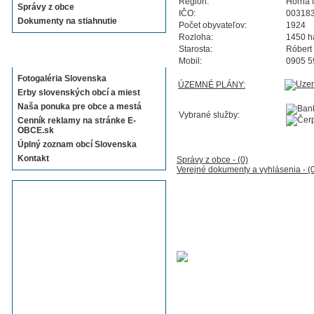
Región:
Horná 
Správy z obce
IČO:
00318
Dokumenty na stiahnutie
Počet obyvateľov:
1924
Rozloha:
1450 h
Starosta:
Róbert
Sekcie E-OBCE.sk
Mobil:
0905 5
Fotogaléria Slovenska
ÚZEMNÉ PLÁNY:
Erby slovenských obcí a miest
Naša ponuka pre obce a mestá
Vybrané služby:
Cenník reklamy na stránke E-
OBCE.sk
Úplný zoznam obcí Slovenska
Kontakt
Správy z obce - (0)
Verejné dokumenty a vyhlásenia - (