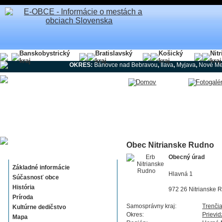
Banskobystrický
Bratislavský
Košický
Nit
kraj
kraj
kraj
kraj
OKRES:
Bánovce nad Bebravou
,
Ilava
,
Myjava
,
Nové Me
Obec Nitrianske Rudno
Nitrianske Rudno
Obecný úrad
Základné informácie
Hlavná 1
Súčasnosť obce
História
972 26 Nitrianske 
Príroda
Samosprávny kraj:
Trenči
Kultúrne dedičstvo
Okres:
Prievid
Mapa