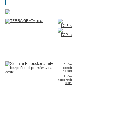
Počet
sekcií:
11790
Počet
fotografií:
9381