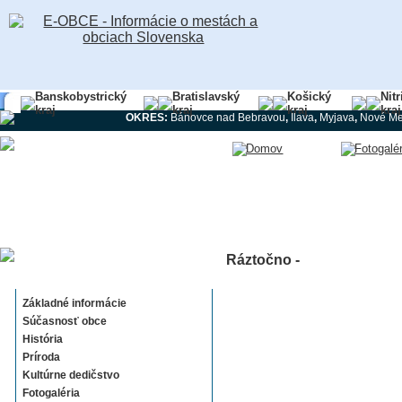
Banskobystrický
Bratislavský
Košický
Nit
kraj
kraj
kraj
kraj
OKRES:
Bánovce nad Bebravou
,
Ilava
,
Myjava
,
Nové Me
Ráztočno -
Ráztočno
Základné informácie
Súčasnosť obce
História
Príroda
Kultúrne dedičstvo
Fotogaléria