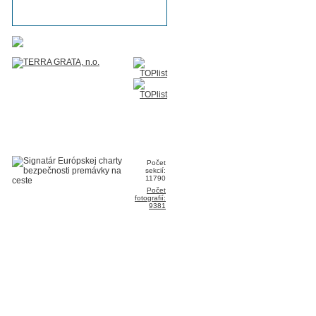
Počet
sekcií:
11790
Počet
fotografií:
9381