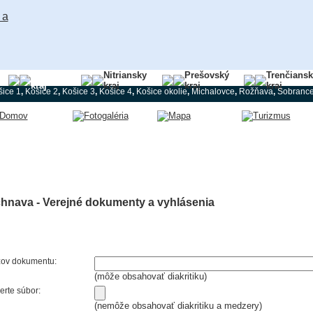
Košický
Nitriansky
Prešovský
Trenčians
kraj
kraj
kraj
kraj
šice 1
,
Košice 2
,
Košice 3
,
Košice 4
,
Košice okolie
,
Michalovce
,
Rožňava
,
Sobranc
chnava - Verejné dokumenty a vyhlásenia
ov dokumentu:
(môže obsahovať diakritiku)
erte súbor:
(nemôže obsahovať diakritiku a medzery)