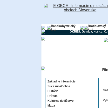
Banskobystrický
Bratislavský
kraj
kraj
OKRES:
Gelnica
,
Košice
,
Ko
Ri
Richnava
Základné informácie
Súčasnosť obce
Náz
História
Príroda
Vyb
Kultúrne dedičstvo
Mapa