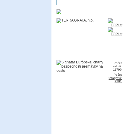
Počet
sekcií:
11790
Počet
fotografií:
9381