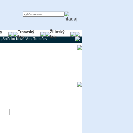
ky
Trnavský
Žilinský
kraj
kraj
e
,
Spišská Nová Ves
,
Trebišov