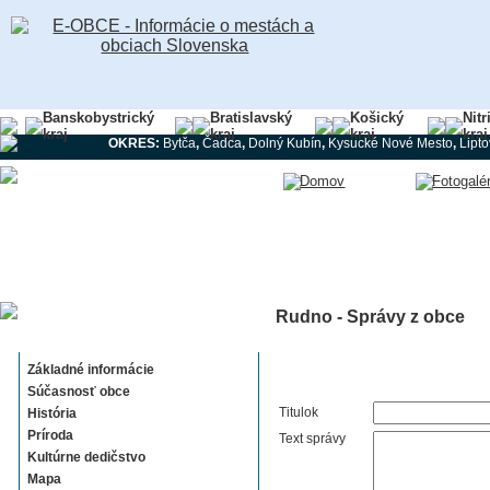
Banskobystrický
Bratislavský
Košický
Nitr
kraj
kraj
kraj
kraj
OKRES:
Bytča
,
Čadca
,
Dolný Kubín
,
Kysucké Nové Mesto
,
Lipt
Rudno - Správy z obce
Rudno
Základné informácie
Súčasnosť obce
Titulok
História
Príroda
Text správy
Kultúrne dedičstvo
Mapa