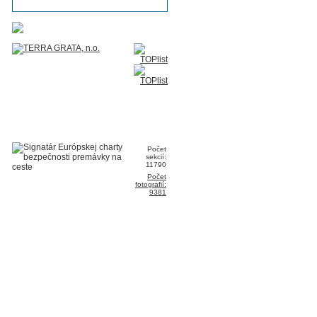
Počet
sekcií:
11790
Počet
fotografií:
9381