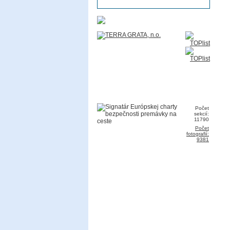
Počet
sekcií:
11790
Počet
fotografií:
9381