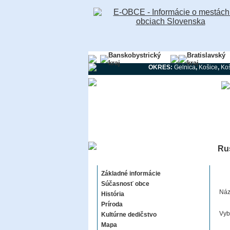
Banskobystrický
Bratislavský
kraj
kraj
OKRES:
Gelnica
,
Košice
,
Koš
Ru
Ruskovce
Základné informácie
Súčasnosť obce
Náz
História
Príroda
Vyb
Kultúrne dedičstvo
Mapa