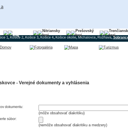
Košický
Nitriansky
Prešovský
Trenčians
kraj
kraj
kraj
kraj
ice 1
,
Košice 2
,
Košice 3
,
Košice 4
,
Košice okolie
,
Michalovce
,
Rožňava
,
Sobranc
skovce - Verejné dokumenty a vyhlásenia
ov dokumentu:
(môže obsahovať diakritiku)
erte súbor:
(nemôže obsahovať diakritiku a medzery)