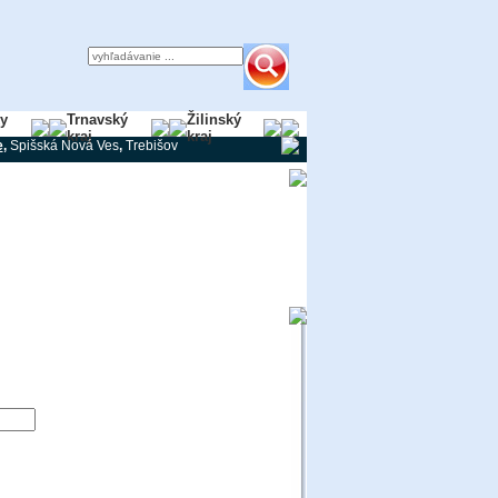
ky
Trnavský
Žilinský
kraj
kraj
e
,
Spišská Nová Ves
,
Trebišov