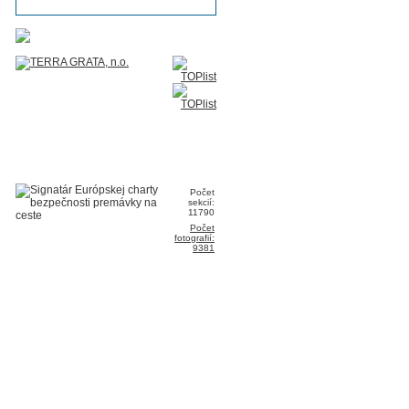
Počet
sekcií:
11790
Počet
fotografií:
9381