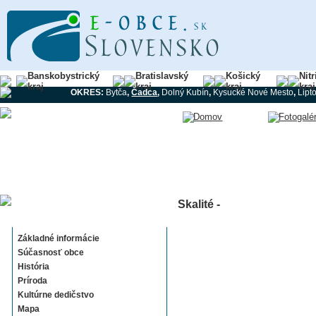
Banskobystrický
Bratislavský
Košický
Nit
kraj
kraj
kraj
kraj
OKRES:
Bytča
,
Čadca
,
Dolný Kubín
,
Kysucké Nové Mesto
,
Lipt
Skalité -
Skalité
Základné informácie
Súčasnosť obce
História
Príroda
Kultúrne dedičstvo
Mapa