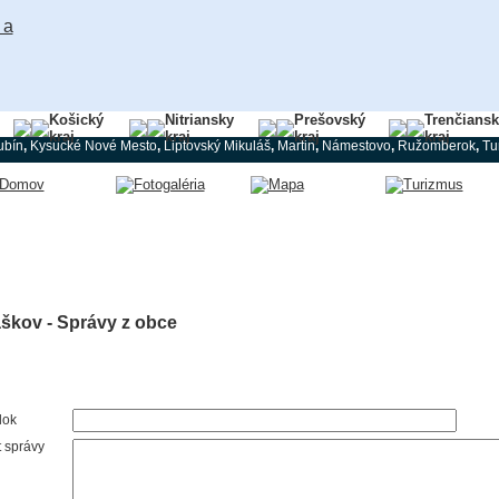
Košický
Nitriansky
Prešovský
Trenčians
kraj
kraj
kraj
kraj
ubín
,
Kysucké Nové Mesto
,
Liptovský Mikuláš
,
Martin
,
Námestovo
,
Ružomberok
,
Tu
škov - Správy z obce
lok
t správy