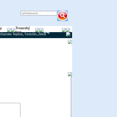
ky
Trnavský
Žilinský
kraj
kraj
rčianske Teplice
,
Tvrdošín
,
Žilina