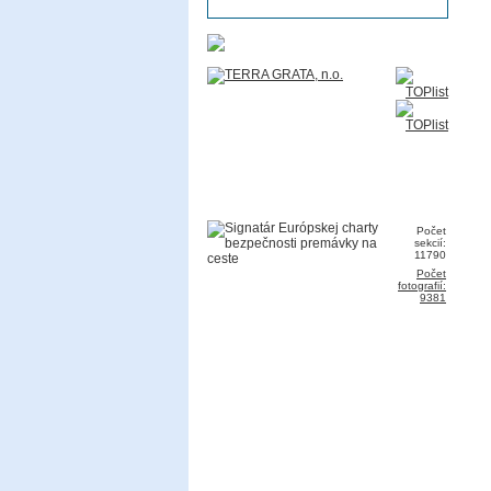
Počet
sekcií:
11790
Počet
fotografií:
9381