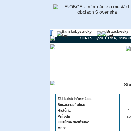
Banskobystrický
Bratislavský
kraj
kraj
OKRES:
Bytča
,
Čadca
,
Dolný K
Sta
Staškov
Základné informácie
Súčasnosť obce
Titu
História
Príroda
Tex
Kultúrne dedičstvo
Mapa