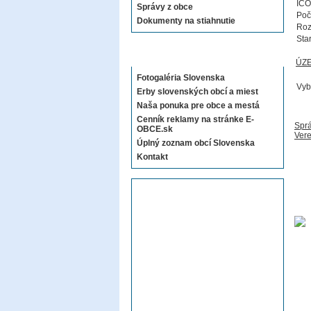
IČO
Správy z obce
Poč
Dokumenty na stiahnutie
Roz
Sta
Sekcie E-OBCE.sk
ÚZ
Fotogaléria Slovenska
Vyb
Erby slovenských obcí a miest
Naša ponuka pre obce a mestá
Cenník reklamy na stránke E-
Sprá
OBCE.sk
Vere
Úplný zoznam obcí Slovenska
Kontakt