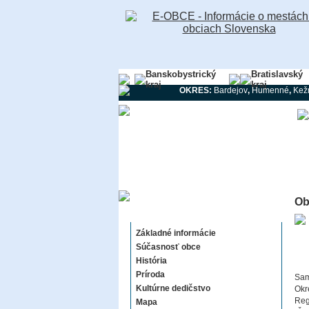
Banskobystrický
Bratislavský
kraj
kraj
OKRES:
Bardejov
,
Humenné
,
Kež
Ob
Stráňany
Základné informácie
Súčasnosť obce
História
Príroda
Sam
Kultúrne dedičstvo
Okr
Reg
Mapa