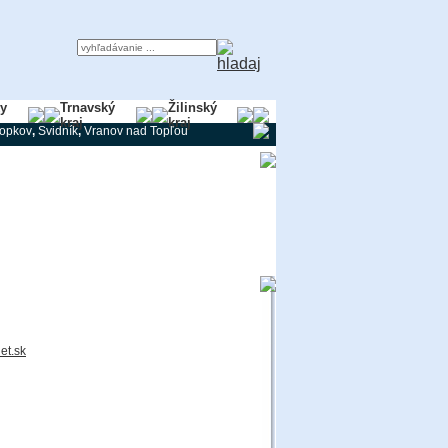
ky
Trnavský
Žilinský
kraj
kraj
ropkov
,
Svidník
,
Vranov nad Topľou
et.sk