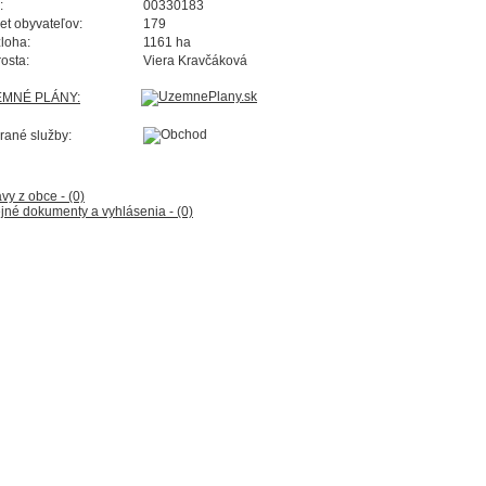
:
00330183
et obyvateľov:
179
loha:
1161 ha
rosta:
Viera Kravčáková
EMNÉ PLÁNY:
rané služby:
vy z obce - (0)
jné dokumenty a vyhlásenia - (0)