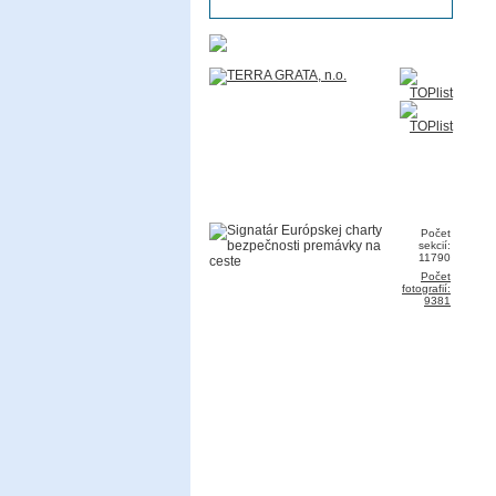
Počet
sekcií:
11790
Počet
fotografií:
9381