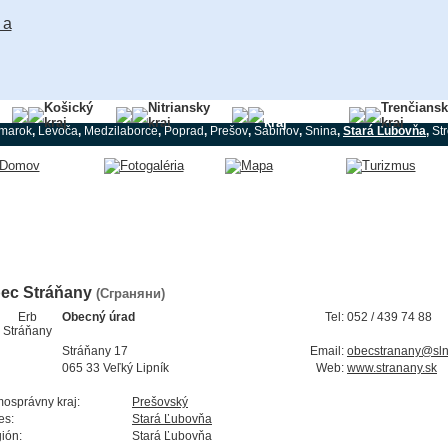
Košický
Nitriansky
Prešovský
Trenčians
kraj
kraj
kraj
kraj
marok
,
Levoča
,
Medzilaborce
,
Poprad
,
Prešov
,
Sabinov
,
Snina
,
Stará Ľubovňa
,
St
ec Stráňany
(Сграняни)
Obecný úrad
Tel:
052 / 439 74 88
Stráňany 17
Email:
obecstranany@sln
065 33 Veľký Lipník
Web:
www.stranany.sk
osprávny kraj:
Prešovský
es:
Stará Ľubovňa
ión:
Stará Ľubovňa