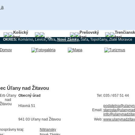
Košický
Nitriansky
Prešovský
Trenčians
kraj
kraj
kraj
kraj
OKRES:
Komárno
,
Levice
,
Nitra
,
Nové Zámky
,
Šaľa
,
Topoľčany
,
Zlaté Moravce
ec Úľany nad Žitavou
Obecný úrad
Tel:
035 / 657 51 44
Hlavná 51
podatelna@ulanyna
Email:
starosta@ulanynad
info@ulanynadzita
941 03 Uľany nad Žitavou
Web:
www.ulanynadzitav
osprávny kraj:
Nitriansky
es:
Nové Zámky