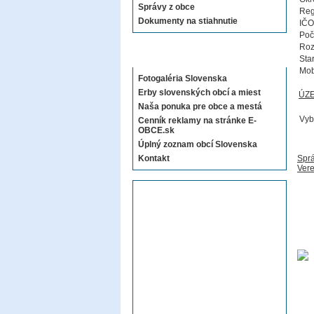
Správy z obce
Reg
Dokumenty na stiahnutie
IČO
Poč
Roz
Sekcie E-OBCE.sk
Sta
Mob
Fotogaléria Slovenska
Erby slovenských obcí a miest
ÚZ
Naša ponuka pre obce a mestá
Vyb
Cenník reklamy na stránke E-
OBCE.sk
Úplný zoznam obcí Slovenska
Kontakt
Sprá
Vere