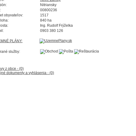
ión:
Nitriansky
:
00800236
et obyvateľov:
1517
loha:
840 ha
rosta:
Ing. Rudolf Frýželka
il:
0903 380 126
EMNÉ PLÁNY:
rané služby:
vy z obce - (0)
jné dokumenty a vyhlásenia - (0)