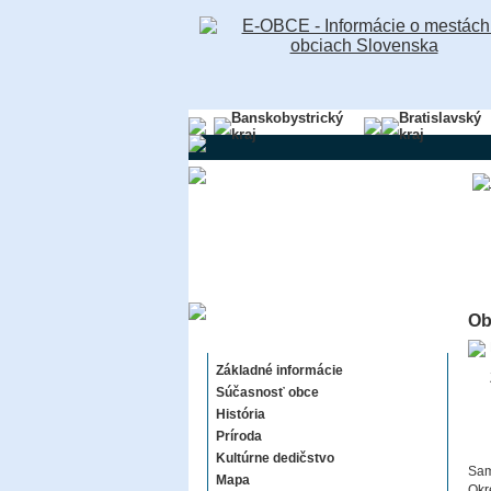
Banskobystrický
Bratislavský
kraj
kraj
Ob
Úľany nad Žitavou
Základné informácie
Súčasnosť obce
História
Príroda
Kultúrne dedičstvo
Sam
Mapa
Okr