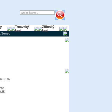
ky
Trnavský
Žilinský
kraj
kraj
,
Senec
46 36 07
.sk
.sk