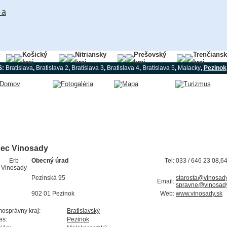
Košický
Nitriansky
Prešovský
Trenčians
kraj
kraj
kraj
kraj
S:
Bratislava
,
Bratislava 2
,
Bratislava 3
,
Bratislava 4
,
Bratislava 5
,
Malacky
,
Pezinok
ec Vinosady
Obecný úrad
Tel:
033 / 646 23 08,6
Pezinská 95
starosta@vinosady
Email:
spravne@vinosady
902 01 Pezinok
Web:
www.vinosady.sk
osprávny kraj:
Bratislavský
es:
Pezinok