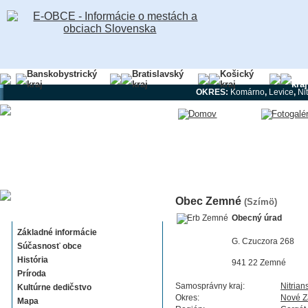
Banskobystrický
Bratislavský
Košický
Nit
kraj
kraj
kraj
kraj
OKRES:
Komárno
,
Levice
,
Ni
Obec Zemné
(Szímö)
Zemné
Obecný úrad
Základné informácie
G. Czuczora 268
Súčasnosť obce
História
941 22 Zemné
Príroda
Samosprávny kraj:
Nitrian
Kultúrne dedičstvo
Okres:
Nové 
Mapa