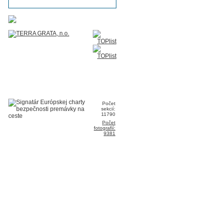
Počet
sekcií:
11790
Počet
fotografií:
9381