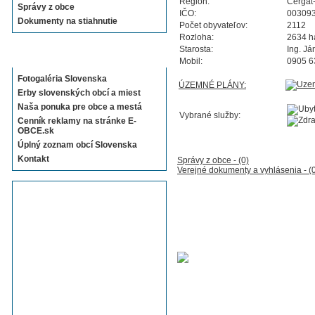
Región:
Cergát
Správy z obce
IČO:
00309
Dokumenty na stiahnutie
Počet obyvateľov:
2112
Rozloha:
2634 h
Starosta:
Ing. J
Sekcie E-OBCE.sk
Mobil:
0905 6
Fotogaléria Slovenska
ÚZEMNÉ PLÁNY:
Erby slovenských obcí a miest
Naša ponuka pre obce a mestá
Vybrané služby:
Cenník reklamy na stránke E-
OBCE.sk
Úplný zoznam obcí Slovenska
Kontakt
Správy z obce - (0)
Verejné dokumenty a vyhlásenia - (