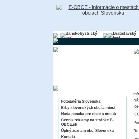
Banskobystrický
Bratislavský
kraj
kraj
Sekcie E-OBCE.sk
Inf
Ná
Fotogaléria Slovenska
Re
Erby slovenských obcí a miest
Naša ponuka pre obce a mestá
IČO
Cenník reklamy na stránke E-
Poč
OBCE.sk
Úplný zoznam obcí Slovenska
Roz
Kontakt