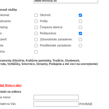
:
brané služby
nkomat:
Obchod:
tovanie:
Pošta:
mping:
Čerpacia stanica:
o:
Reštaurácia:
áreň:
Zdravotnícke zariadenie:
la:
Predškolské zariadenie:
ícia:
umenty (História, Kultúrne pamiatky, Tradície, Osobnosti,
roda, Vyhlášky, Smernice, Oznamy, Podujatia a iné veci na uverejnenie)
dať firmu v obci
takt na editora
še meno:
takt na Vás:
POVINNÉ