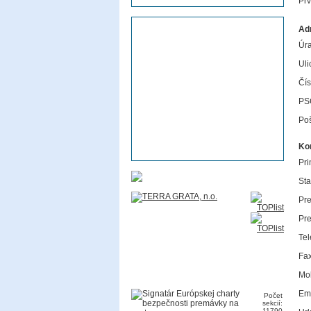
Pr
Ad
Úra
Uli
Čís
PS
Poš
Ko
Pri
Sta
Pre
Pre
Tel
Fax
Mob
Ema
Počet
sekcií:
11790