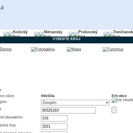
Košický
Nitriansky
Prešovský
Trenčians
kraj
kraj
kraj
kraj
VYBERTE KRAJ
o
zov obce:
Hlivištia
Erb obce
gión:
:
et obyvateľov:
loha (ha):