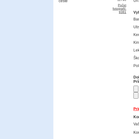
Url
Počet
fotografií:
9381
Vy
Ba
Uby
Ke
Kin
Lek
Ško
Pol
Dok
Prí
Pri
Kon
Va
Kon