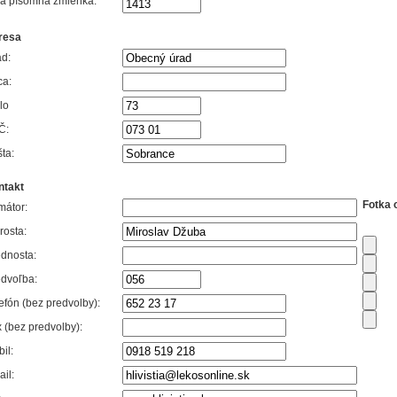
vá písomná zmienka:
resa
d:
ca:
lo
Č:
ta:
ntakt
Fotka 
mátor:
rosta:
dnosta:
dvoľba:
efón (bez predvolby):
 (bez predvolby):
il:
il: