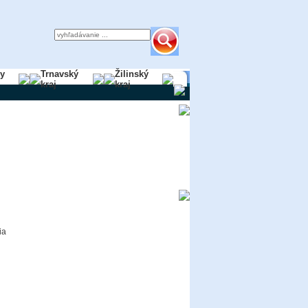
ky
Trnavský
Žilinský
kraj
kraj