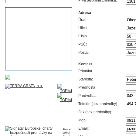
Prvá písomná zmienka:
Adresa
Úrad:
Ulica:
Číslo
PSČ:
Pošta:
Kontakt
Primátor:
Starosta:
Prednosta:
Predvoľba:
Telefón (bez predvolby):
Fax (bez predvolby):
Mobil:
Email:
Počet
sekcií:
11790