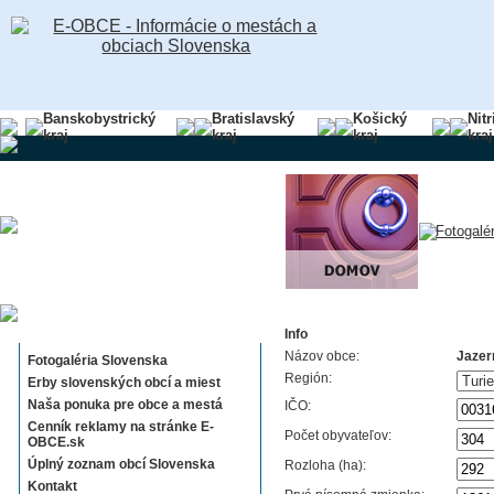
Banskobystrický
Bratislavský
Košický
Nit
kraj
kraj
kraj
kraj
Sekcie E-OBCE.sk
Info
Názov obce:
Jazer
Fotogaléria Slovenska
Región:
Erby slovenských obcí a miest
Naša ponuka pre obce a mestá
IČO:
Cenník reklamy na stránke E-
Počet obyvateľov:
OBCE.sk
Úplný zoznam obcí Slovenska
Rozloha (ha):
Kontakt