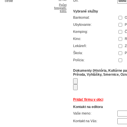
Url:
Počet
fotografií:
9381
Vybrané služby
Bankomat:
O
Ubytovanie:
P
Kemping:
Č
Kino:
R
Lekáreň:
Z
Škola:
P
Polícia:
Dokumenty (História, Kultúrne pa
Príroda, Vyhlášky, Smernice, Ozna
Pridať firmu v obci
Kontakt na editora
Vaše meno:
Kontakt na Vás: