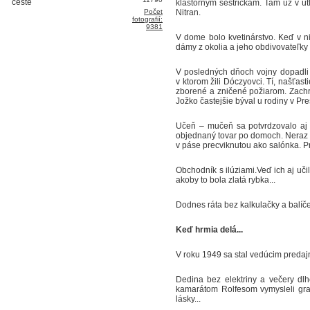
kláštorným sestričkám. Tam už v út
Počet
Nitran.
fotografií:
9381
V dome bolo kvetinárstvo. Keď v ni
dámy z okolia a jeho obdivovateľky s
V posledných dňoch vojny dopadli n
v ktorom žili Dóczyovci. Tí, našťas
zborené a zničené požiarom. Zachrán
Jožko častejšie býval u rodiny v Pr
Učeň – mučeň sa potvrdzovalo aj n
objednaný tovar po domoch. Neraz ho
v páse precviknutou ako salónka. Pr
Obchodník s ilúziami.Veď ich aj uči
akoby to bola zlatá rybka...
Dodnes ráta bez kalkulačky a balíče
Keď hrmia delá...
V roku 1949 sa stal vedúcim predaj
Dedina bez elektriny a večery dlh
kamarátom Rolfesom vymysleli gra
lásky...