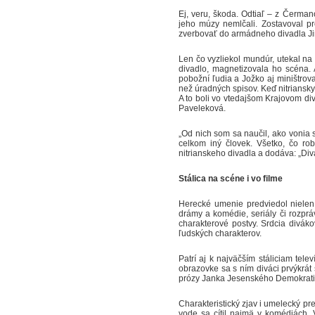
Ej, veru, škoda. Odtiaľ – z Čerman
jeho múzy nemlčali. Zostavoval pr
zverbovať do armádneho divadla Jin
Len čo vyzliekol mundúr, utekal na
divadlo, magnetizovala ho scéna. 
pobožní ľudia a Jožko aj miništrova
než úradných spisov. Keď nitriansk
A to boli vo vtedajšom Krajovom di
Paveleková.
„Od nich som sa naučil, ako vonia s
celkom iný človek. Všetko, čo rob
nitrianskeho divadla a dodáva: „Div
Stálica na scéne i vo filme
Herecké umenie predviedol nielen 
drámy a komédie, seriály či rozpráv
charakterové postvy. Srdcia diváko
ľudských charakterov.
Patrí aj k najväčším stáliciam tele
obrazovke sa s ním diváci prvýkrát 
prózy Janka Jesenského Demokrati 
Charakteristický zjav i umelecký pr
vode sa cítil najmä v komédiách. 