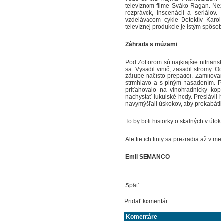
televíznom filme Sváko Ragan. Nez
rozprávok, inscenácií a seriálo
vzdelávacom cykle Detektív Karol.
televíznej produkcie je istým spôso
Záhrada s múzami
Pod Zoborom sú najkrajšie nitriansk
sa. Vysadil vinič, zasadil stromy. 
záľube načisto prepadol. Zamiloval
strmhlavo a s plným nasadením. Pr
priťahovalo na vinohradnícky kop
nachystať lukulské hody. Preslávil
navymýšľali úskokov, aby prekabáti
To by boli historky o skalných v útok
Ale tie ich finty sa prezradia až v m
Emil SEMANCO
Späť
Pridať komentár
.
Komentáre