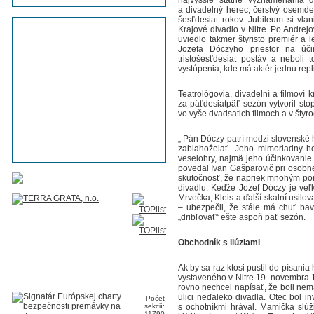
najvyššie štátne vyznamenania d
a divadelný herec, čerstvý osemdes
šesťdesiat rokov. Jubileum si vla
Krajové divadlo v Nitre. Po Andrej
uviedlo takmer štyristo premiér a l
Jozefa Dóczyho priestor na účin
tristošesťdesiat postáv a neboli 
vystúpenia, kde má aktér jednu repli
Teatrológovia, divadelní a filmoví k
za päťdesiatpäť sezón vytvoril sto
vo vyše dvadsatich filmoch a v štyr
„ Pán Dóczy patrí medzi slovenské
zablahoželať. Jeho mimoriadny her
veselohry, najmä jeho účinkovanie 
povedal Ivan Gašparovič pri osobne
skutočnosť, že napriek mnohým pon
divadlu. Keďže Jozef Dóczy je veľk
Mrvečka, Kleis a ďalší skalní usilo
– ubezpečil, že stále má chuť bav
„dribľovať“ ešte aspoň päť sezón.
Obchodník s ilúziami
Ak by sa raz ktosi pustil do písan
vystaveného v Nitre 19. novembra 1
rovno nechcel napísať, že boli nem
ulici neďaleko divadla. Otec bol i
Počet
sekcií:
s ochotníkmi hrával. Mamička slúž
11790