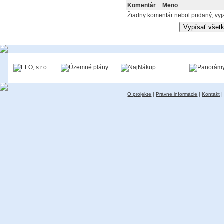
Komentár
Meno
Žiadny komentár nebol pridaný,
vyj
O projekte
|
Právne informácie
|
Kontakt
|