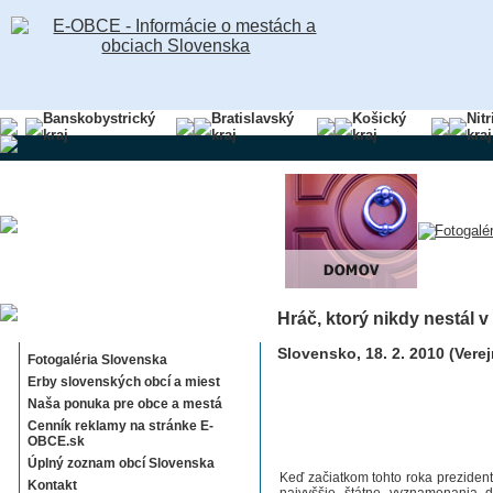
Banskobystrický
Bratislavský
Košický
Nit
kraj
kraj
kraj
kraj
Hráč, ktorý nikdy nestál v
Sekcie E-OBCE.sk
Slovensko, 18. 2. 2010 (Vere
Fotogaléria Slovenska
Erby slovenských obcí a miest
Naša ponuka pre obce a mestá
Cenník reklamy na stránke E-
OBCE.sk
Úplný zoznam obcí Slovenska
Keď začiatkom tohto roka prezident
Kontakt