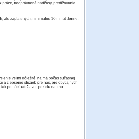
z práce, neoprávnené nadčasy, predlžovanie
ch, ale zaplatených, minimálne 10 minút denne.
slenie veľmi dôležité, najmä počas súčasnej
cií a zlepšenie služieb pre nás, pre obyčajných
 tak pomôcť udržiavať pozíciu na trhu.