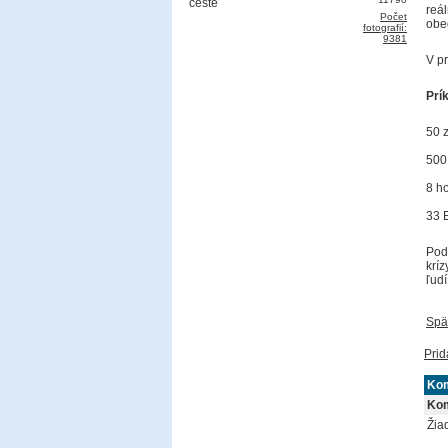
reá
Počet
obe
fotografií:
9381
V p
Prík
50 
500
8 h
33 
Pod
kríz
ľudí
Spä
Prid
Ko
Ko
Žia