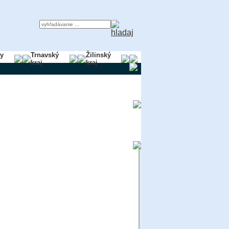
ky
Trnavský
Žilinský
kraj
kraj