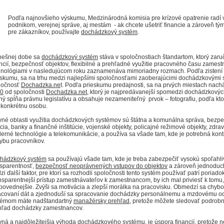
Podľa najnovšieho výskumu, Medzinárodná komisia pre krízové opatrenie
radí
podnikom, verejnej správe, aj mestám - ak chcete ušetriť financie a zároveň tým
pre zákazníkov, používajte
dochádzkový systém
.
nešnej dobe sa
dochádzkový systém
stáva v spoločnostiach štandartom, ktorý zaru
ncií, bezpečnosť objektov, flexibilné a prehľadné využitie pracovného času zamest
hnológiami v nasledujúcom roku zaznamenáva mimoriadny rozmach. Podľa zistení
eskumu, sa na trhu medzi najlepšími spoločnosťami zaoberajúcimi dochádzkovými 
ločnosť
Dochadzka.ne
t. Podľa prieskumu predajnosti, sa na prvých miestach nach
0
od spoločnosti
Dochadzka.net
, ktorý je najpredávanejší spomedzi dochádzkovýc
iný spĺňa právnu legislatívu a obsahuje nezameniteľný prvok – fotografiu, podľa kt
í konkrétnu osobu.
vné oblasti využitia dochádzkových systémov sú štátna a komunálna správa, bezpe
ícia, banky a finančné inštitúcie, vojenské objekty, policajné režimové objekty, zdrav
erné technológie a telekomunikácie, a používa sa všade tam, kde je potrebná kont
ybu pracovníkov.
hádzkový systém
sa používajú všade tam, kde je treba zabezpečiť vysokú spoľahli
nsparentnosť,
bezpečnosť neoprávnených vstupov do objektov
a zároveň jednoduch
i ďalší faktor, pre ktorí sa rozhodli spoločnosti tento systém používať patrí poriado
nsparentnejší prístup zamestnávateľov k zamestnancom, by ich mal priviesť k tomu,
povednejšie. Zvýši sa motivácia a zlepší morálka na pracovisku. Obmedzí sa chybo
acovaní dát a zjednoduší sa spracovanie dochádzky personálnemu a mzdovému od
témom máte nadštandartný
manažérsky prehľad
, pretože môžete sledovať podrobn
hľad dochádzky zamestnancov.
vná a najdôležitejšia výhoda dochádzkového systému, je úspora financií,
pretože n