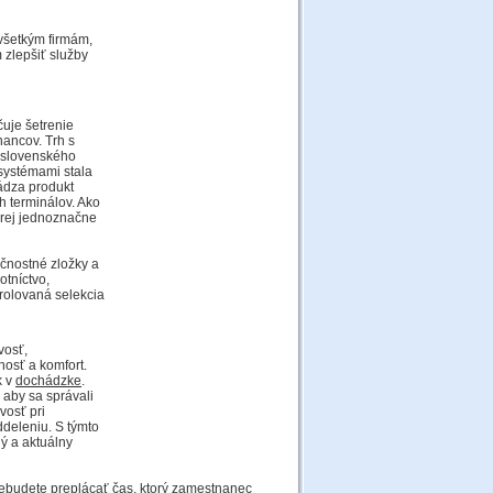
 všetkým firmám,
 zlepšiť služby
čuje šetrenie
nancov. Trh s
 slovenského
systémami stala
ádza produkt
h terminálov. Ako
orej jednoznačne
čnostné zložky a
otníctvo,
rolovaná selekcia
vosť,
osť a komfort.
k v
dochádzke
.
 aby sa správali
vosť pri
deleniu. S týmto
ý a aktuálny
ebudete preplácať čas, ktorý zamestnanec