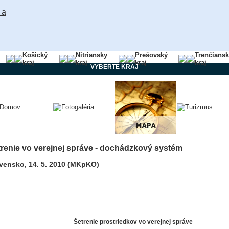
Košický
Nitriansky
Prešovský
Trenčians
kraj
kraj
kraj
kraj
VYBERTE KRAJ
renie vo verejnej správe - dochádzkový systém
vensko, 14. 5. 2010 (MKpKO)
Šetrenie prostriedkov vo verejnej správe