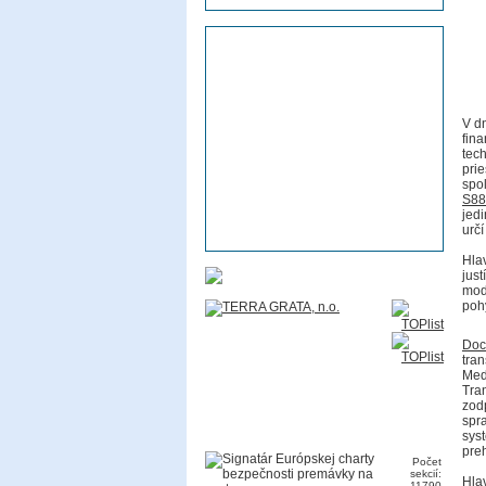
V d
fina
tec
pri
spo
S88
jed
urč
Hla
just
mod
poh
Doc
tra
Medz
Tra
zod
spr
sys
pre
Počet
sekcií:
Hla
11790