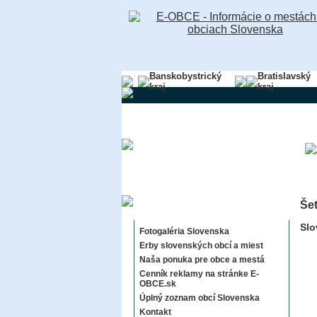
Banskobystrický
Bratislavský
kraj
kraj
Šet
Sekcie E-OBCE.sk
Slo
Fotogaléria Slovenska
Erby slovenských obcí a miest
Naša ponuka pre obce a mestá
Cenník reklamy na stránke E-
OBCE.sk
Úplný zoznam obcí Slovenska
Kontakt