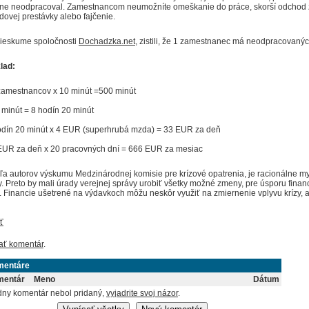
lne neodpracoval. Zamestnancom neumožníte omeškanie do práce, skorší odchod 
dovej prestávky alebo fajčenie.
rieskume spoločnosti
Dochadzka.net
, zistili, že 1 zamestnanec má neodpracovaný
lad:
zamestnancov x 10 minút =500 minút
 minút = 8 hodín 20 minút
odín 20 minút x 4 EUR (superhrubá mzda) = 33 EUR za deň
EUR za deň x 20 pracovných dní = 666 EUR za mesiac
ľa autorov výskumu Medzinárodnej komisie pre krízové opatrenia, je racionálne my
y. Preto by mali úrady verejnej správy urobiť všetky možné zmeny, pre úsporu finan
. Financie ušetrené na výdavkoch môžu neskôr využiť na zmiernenie vplyvu krízy, a
ť
ať komentár
.
mentáre
mentár
Meno
Dátum
dny komentár nebol pridaný,
vyjadrite svoj názor
.