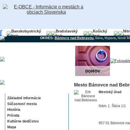
Banskobystrický
Bratislavský
Košický
Nit
kraj
kraj
kraj
kraj
OKRES:
Bánovce nad Bebravou
,
Ilava
,
Myjava
,
Nové M
Mesto Bánovce nad Beb
Bánovce nad Bebravou
Mestský úrad
Základné informácie
Súčasnosť mesta
Nám. Ľ. Štúra 1/1
História
Príroda
Kultúrne dedičstvo
957 01 Bánovce na
Mapa