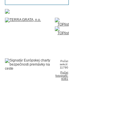
Počet
sekcií:
11790
Počet
fotografií:
9381