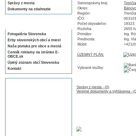
Správy z mesta
Samosprávny kraj:
Trenči
Okres:
Bánovc
Dokumenty na stiahnutie
Región:
Trenči
IČO:
00310
Sekcie E-OBCE.sk
Počet obyvateľov:
19323
Rozloha:
2655 h
Fotogaléria Slovenska
Primátor:
Ing. Ró
Prednosta:
Ing. Vl
Erby slovenských obcí a miest
Mobil:
+421(0
Naša ponuka pre obce a mestá
Cenník reklamy na stránke E-
ÚZEMNÝ PLÁN:
OBCE.sk
Úplný zoznam obcí Slovenska
Vybrané služby:
Kontakt
Správy z mesta - (0)
Verejné dokumenty a vyhlásenia - (