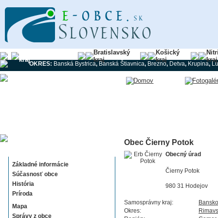
Banskobystrický
Bratislavský
Košický
Nit
kraj
kraj
kraj
kraj
OKRES:
Banská Bystrica
,
Banská Štiavnica
,
Brezno
,
Detva
,
Krupina
,
L
Obec Čierny Potok
Čierny Potok
Obecný úrad
Základné informácie
Čierny Potok
Súčasnosť obce
História
980 31 Hodejov
Príroda
Samosprávny kraj:
Bansko
Mapa
Okres:
Rimavs
Správy z obce