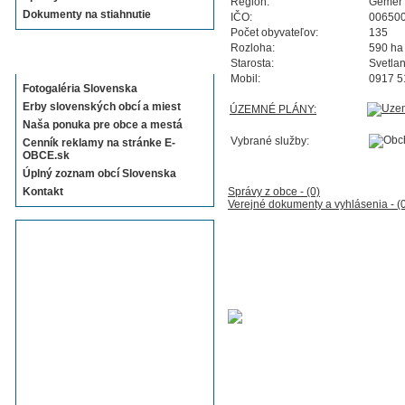
Región:
Gemer
Dokumenty na stiahnutie
IČO:
00650
Počet obyvateľov:
135
Rozloha:
590 ha
Sekcie E-OBCE.sk
Starosta:
Svetlan
Mobil:
0917 5
Fotogaléria Slovenska
Erby slovenských obcí a miest
ÚZEMNÉ PLÁNY:
Naša ponuka pre obce a mestá
Vybrané služby:
Cenník reklamy na stránke E-
OBCE.sk
Úplný zoznam obcí Slovenska
Kontakt
Správy z obce - (0)
Verejné dokumenty a vyhlásenia - (