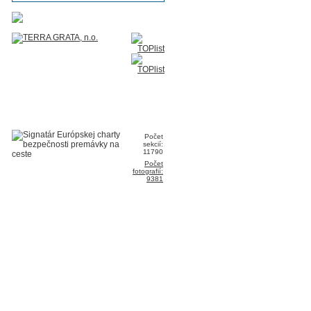
Počet
sekcií:
11790
Počet
fotografií:
9381