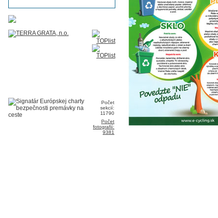
Počet
sekcií:
11790
Počet
fotografií:
9381