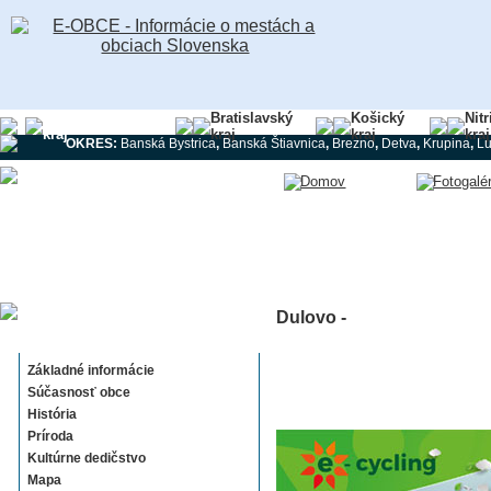
Banskobystrický
Bratislavský
Košický
Nit
kraj
kraj
kraj
kraj
OKRES:
Banská Bystrica
,
Banská Štiavnica
,
Brezno
,
Detva
,
Krupina
,
L
Dulovo -
Dulovo
Základné informácie
Súčasnosť obce
História
Príroda
Kultúrne dedičstvo
Mapa