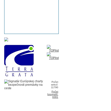
Počet
sekcií:
11790
Počet
fotografií:
9381