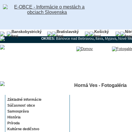
Banskobystrický
Bratislavský
Košický
Nit
kraj
kraj
kraj
kraj
OKRES:
Bánovce nad Bebravou
,
Ilava
,
Myjava
,
Nové Me
Horná Ves - Fotogaléria
Horná Ves
Základné informácie
Súčasnosť obce
Samospráva
História
Príroda
Kultúrne dedičstvo