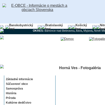
Banskobystrický
Bratislavský
Košický
Nit
kraj
kraj
kraj
kra
OKRES:
Bánovce nad Bebravou
,
Ilava
,
Myjava
,
Nové Me
Horná Ves - Fotogaléria
Horná Ves
Základné informácie
Súčasnosť obce
Samospráva
História
Príroda
Kultúrne dedičstvo