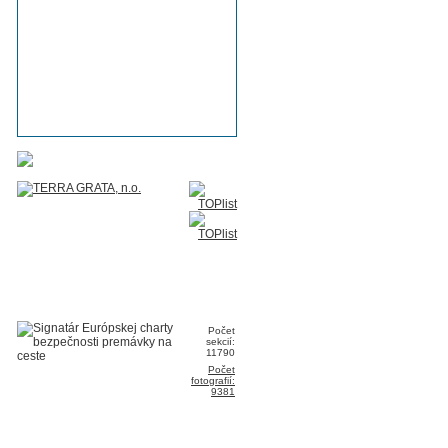
Počet
sekcií:
11790
Počet
fotografií:
9381