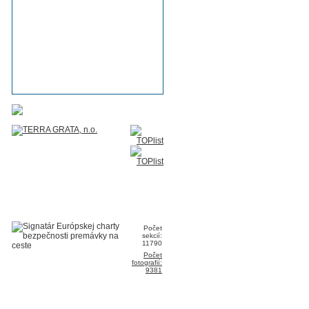
Počet
sekcií:
11790
Počet
fotografií:
9381