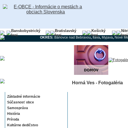
Banskobystrický
Bratislavský
Košický
Nit
kraj
kraj
kraj
kraj
OKRES:
Bánovce nad Bebravou
,
Ilava
,
Myjava
,
Nové Me
Horná Ves - Fotogaléria
Horná Ves
Základné informácie
Súčasnosť obce
Samospráva
História
Príroda
Kultúrne dedičstvo