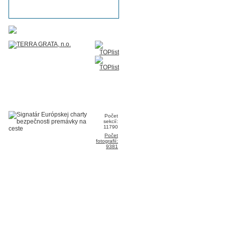
Počet
sekcií:
11790
Počet
fotografií:
9381