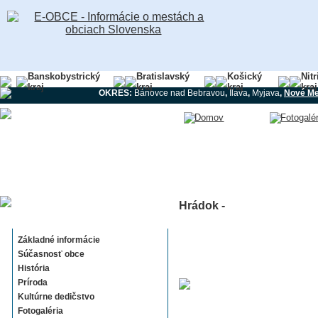
Banskobystrický
Bratislavský
Košický
Nit
kraj
kraj
kraj
kraj
OKRES:
Bánovce nad Bebravou
,
Ilava
,
Myjava
,
Nové Me
Hrádok -
Hrádok
Základné informácie
Súčasnosť obce
História
Príroda
Kultúrne dedičstvo
Fotogaléria