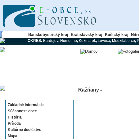
Banskobystrický kraj
Bratislavský kraj
Košický kraj
Nitr
OKRES:
Bardejov
,
Humenné
,
Kežmarok
,
Levoča
,
Medzilaborce
,
Ražňany -
Ražňany
Základné informácie
Súčasnosť obce
História
Príroda
Kultúrne dedičstvo
Mapa