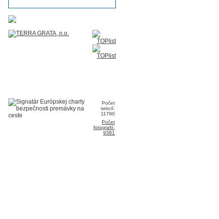
Počet
sekcií:
11790
Počet
fotografií:
9381