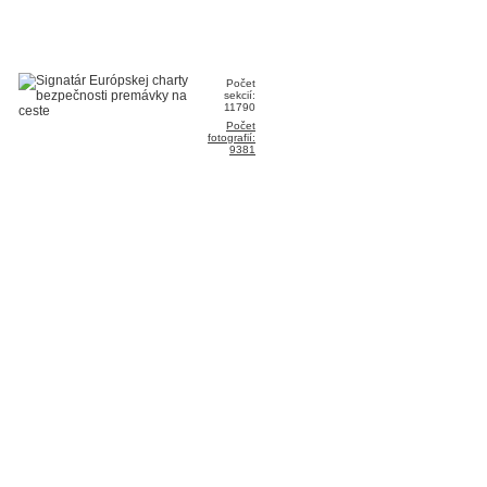
Počet
sekcií:
11790
Počet
fotografií:
9381