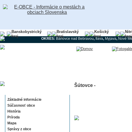
Banskobystrický
Bratislavský
Košický
Nit
kraj
kraj
kraj
kraj
OKRES:
Bánovce nad Bebravou
,
Ilava
,
Myjava
,
Nové Me
Šútovce -
Šútovce
Základné informácie
Súčasnosť obce
História
Príroda
Mapa
Správy z obce