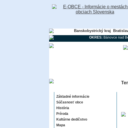
Banskobystrický kraj
Bratisla
OKRES:
Bánovce nad B
Te
Temeš
Základné informácie
Súčasnosť obce
História
Príroda
Kultúrne dedičstvo
Mapa