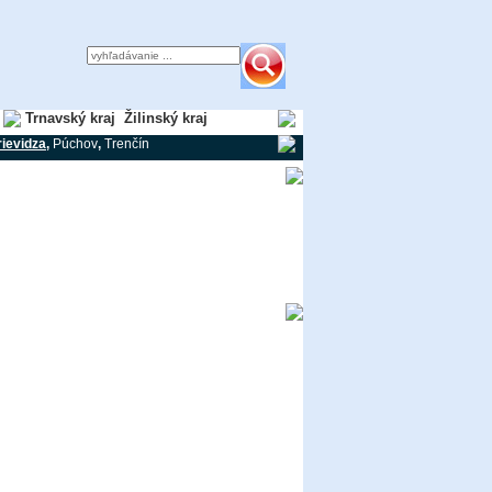
j
Trnavský kraj
Žilinský kraj
rievidza
,
Púchov
,
Trenčín