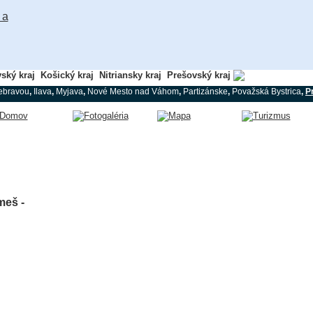
vský kraj
Košický kraj
Nitriansky kraj
Prešovský kraj
Trenčiansky kra
ebravou
,
Ilava
,
Myjava
,
Nové Mesto nad Váhom
,
Partizánske
,
Považská Bystrica
,
P
meš -