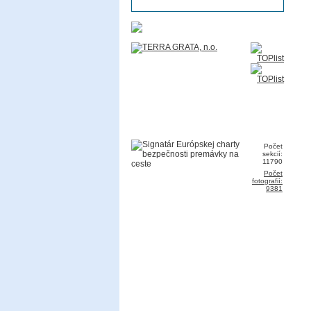
Počet
sekcií:
11790
Počet
fotografií:
9381