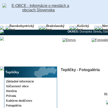
Banskobystrický
Bratislavský
Košický
Nit
kraj
kraj
kraj
kraj
OKRES:
Dunajská Streda
,
Gal
Tepličky - Fotogaléria
Tepličky
Základné informácie
Súčasnosť obce
História
01
Príroda
Kultúrne dedičstvo
Fotogaléria