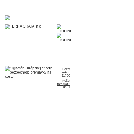
Počet
sekcií:
11790
Počet
fotografií:
9381