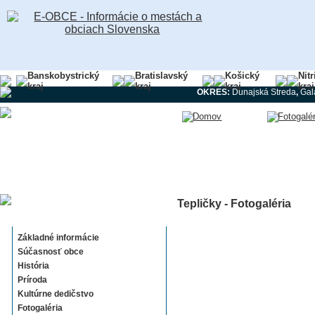
Banskobystrický
Bratislavský
Košický
Nit
kraj
kraj
kraj
kraj
OKRES:
Dunajská Streda
,
Gal
Tepličky - Fotogaléria
Tepličky
Základné informácie
Súčasnosť obce
História
Príroda
Kultúrne dedičstvo
Fotogaléria