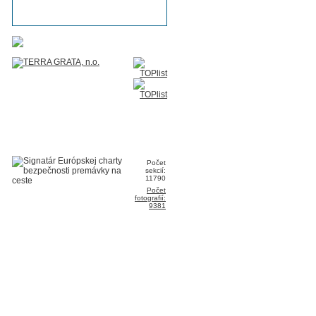
Počet
sekcií:
11790
Počet
fotografií:
9381