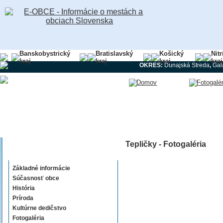
Banskobystrický
Bratislavský
Košický
Nit
kraj
kraj
kraj
kraj
OKRES:
Dunajská Streda
,
Gal
Tepličky - Fotogaléria
Tepličky
Základné informácie
Súčasnosť obce
História
Príroda
Kultúrne dedičstvo
Fotogaléria