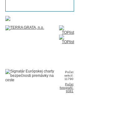
Počet
sekcií:
11790
Počet
fotografií:
9381