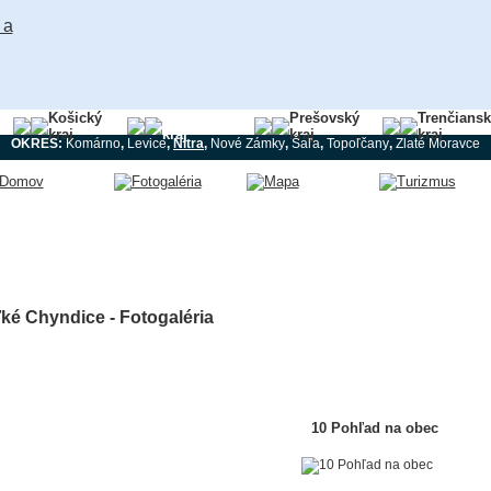
Košický
Nitriansky
Prešovský
Trenčians
kraj
kraj
kraj
kraj
OKRES:
Komárno
,
Levice
,
Nitra
,
Nové Zámky
,
Šaľa
,
Topoľčany
,
Zlaté Moravce
ké Chyndice - Fotogaléria
10 Pohľad na obec