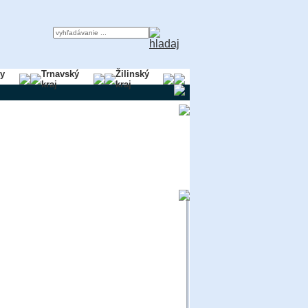
ky
Trnavský
Žilinský
kraj
kraj