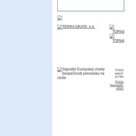
Počet
sekcií:
11790
Počet
fotografií:
9381