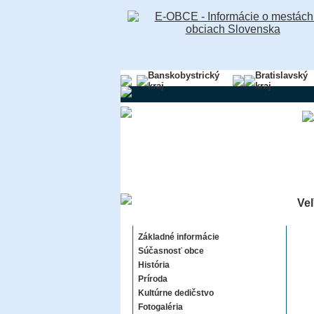
Banskobystrický
Bratislavský
kraj
kraj
Veľ
Veľké Chyndice
Základné informácie
Súčasnosť obce
História
Príroda
Kultúrne dedičstvo
Fotogaléria