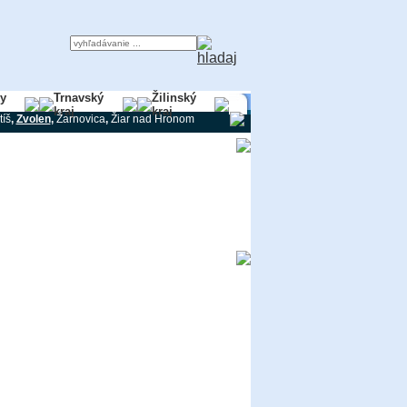
ky
Trnavský
Žilinský
kraj
kraj
tíš
,
Zvolen
,
Žarnovica
,
Žiar nad Hronom