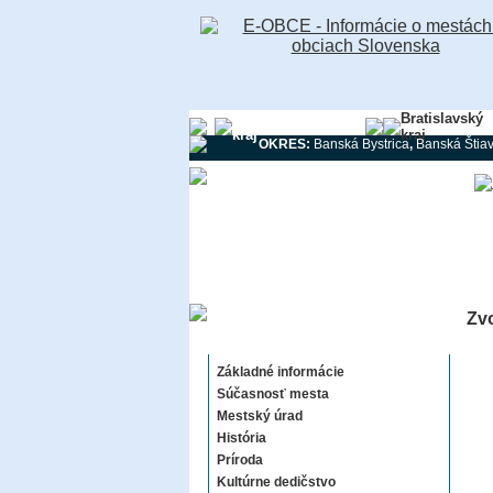
Banskobystrický
Bratislavský
kraj
kraj
OKRES:
Banská Bystrica
,
Banská Štiav
Zvo
Zvolen
Základné informácie
Súčasnosť mesta
Mestský úrad
História
Príroda
Kultúrne dedičstvo