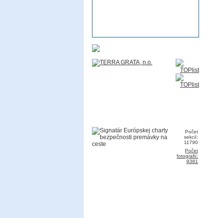
Počet
sekcií:
11790
Počet
fotografií:
9381