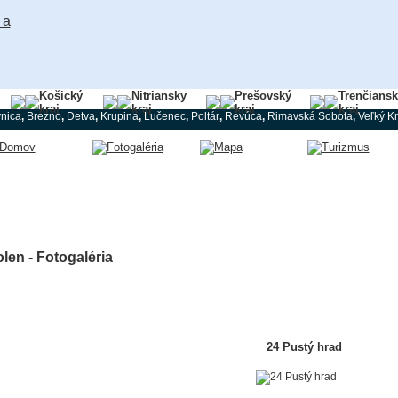
Košický
Nitriansky
Prešovský
Trenčians
kraj
kraj
kraj
kraj
nica
,
Brezno
,
Detva
,
Krupina
,
Lučenec
,
Poltár
,
Revúca
,
Rimavská Sobota
,
Veľký Kr
len - Fotogaléria
24 Pustý hrad