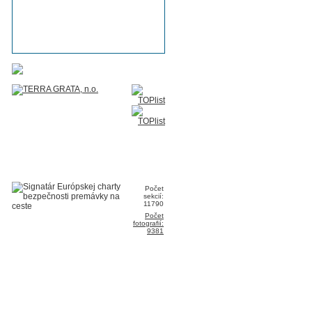
Počet
sekcií:
11790
Počet
fotografií:
9381