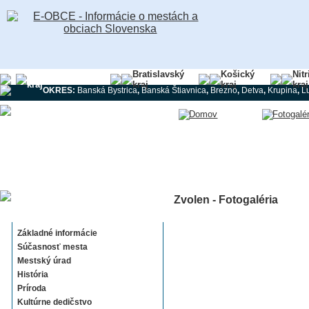
Banskobystrický
Bratislavský
Košický
Nit
kraj
kraj
kraj
kraj
OKRES:
Banská Bystrica
,
Banská Štiavnica
,
Brezno
,
Detva
,
Krupina
,
L
Zvolen - Fotogaléria
Zvolen
Základné informácie
Súčasnosť mesta
Mestský úrad
História
Príroda
Kultúrne dedičstvo