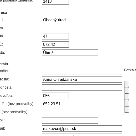
vá písomná zmienka:
resa
d:
ca:
lo
Č:
ta:
ntakt
Fotka 
mátor:
rosta:
dnosta:
dvoľba:
efón (bez predvolby):
 (bez predvolby):
il:
il: