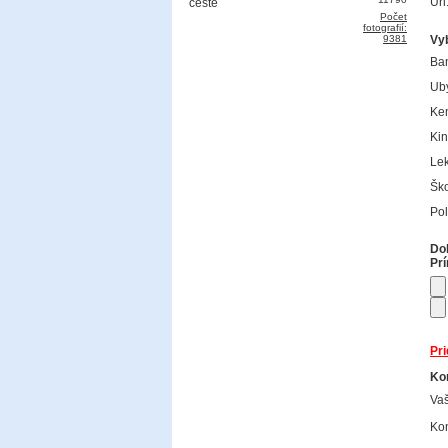
Url
Počet
fotografií:
9381
Vy
Ba
Uby
Ke
Kin
Lek
Ško
Pol
Dok
Prí
Pri
Kon
Va
Kon