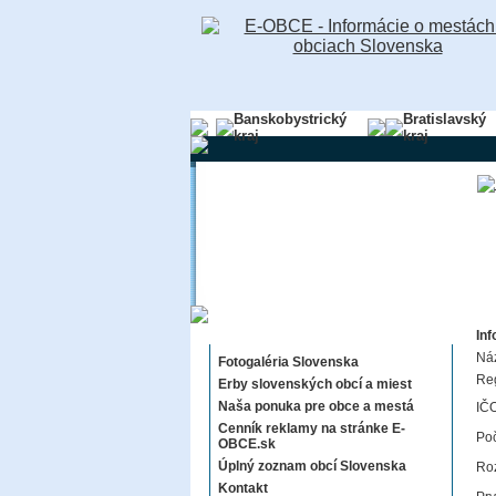
Banskobystrický
Bratislavský
kraj
kraj
Sekcie E-OBCE.sk
Inf
Ná
Fotogaléria Slovenska
Re
Erby slovenských obcí a miest
Naša ponuka pre obce a mestá
IČO
Cenník reklamy na stránke E-
Poč
OBCE.sk
Úplný zoznam obcí Slovenska
Roz
Kontakt