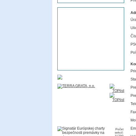
Pr
Ad
Úra
Uli
Čís
PS
Poš
Ko
Pri
Sta
Pre
Pre
Tel
Fax
Mob
Ema
Počet
sekcií:
11790