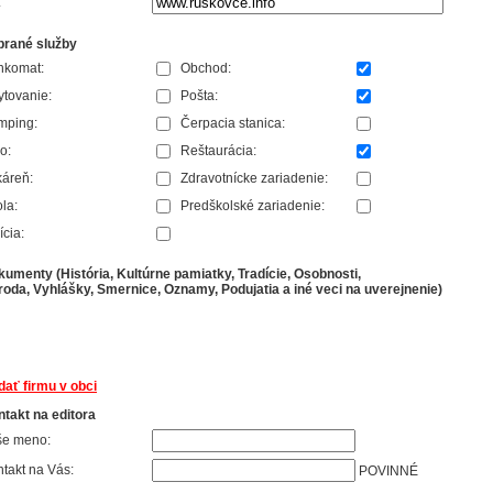
:
brané služby
nkomat:
Obchod:
tovanie:
Pošta:
mping:
Čerpacia stanica:
o:
Reštaurácia:
áreň:
Zdravotnícke zariadenie:
la:
Predškolské zariadenie:
ícia:
umenty (História, Kultúrne pamiatky, Tradície, Osobnosti,
roda, Vyhlášky, Smernice, Oznamy, Podujatia a iné veci na uverejnenie)
dať firmu v obci
takt na editora
še meno:
takt na Vás:
POVINNÉ