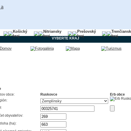
Košický
Nitriansky
Prešovský
Trenčians
kraj
kraj
kraj
kraj
VYBERTE KRAJ
o
zov obce:
Ruskovce
Erb obce
gión:
:
et obyvateľov:
loha (ha):