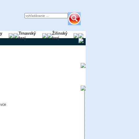
ky
Trnavský
Žilinský
kraj
kraj